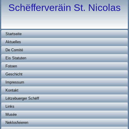
Schëfferveräin St. Nicolas
Startseite
Aktuelles
De Comité
Eis Statuten
Fotoen
Geschicht
Impressum
Kontakt
Lëtzebuerger Schëff
Links
Musée
Neklosfeieren