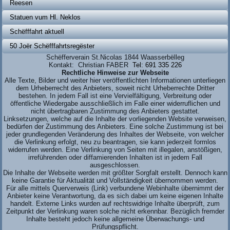
Reesen
Statuen vum Hl. Neklos
Schëfffahrt aktuell
50 Joër Schëfffahrtsregëster
Schëfferverain St.Nicolas 1844 Waasserbëlleg
Kontakt: Christian FABER
Tel: 691 335 226
Rechtliche Hinweise zur Webseite
Alle Texte, Bilder und weiter hier veröffentlichten Informationen unterliegen
dem Urheberrecht des Anbieters, soweit nicht Urheberrechte Dritter
bestehen. In jedem Fall ist eine Vervielfältigung, Verbreitung oder
öffentliche Wiedergabe ausschließlich im Falle einer widerruflichen und
nicht übertragbaren Zustimmung des Anbieters gestattet.
Linksetzungen, welche auf die Inhalte der vorliegenden Website verweisen,
bedürfen der Zustimmung des Anbieters. Eine solche Zustimmung ist bei
jeder grundlegenden Veränderung des Inhaltes der Webseite, von welcher
die Verlinkung erfolgt, neu zu beantragen, sie kann jederzeit formlos
widerrufen werden. Eine Verlinkung von Seiten mit illegalen, anstößigen,
irreführenden oder diffamierenden Inhalten ist in jedem Fall
ausgeschlossen.
Die Inhalte der Webseite werden mit größter Sorgfalt erstellt. Dennoch kann
keine Garantie für Aktualität und Vollständigkeit übernommen werden.
Für alle mittels Querverweis (Link) verbundene Webinhalte übernimmt der
Anbieter keine Verantwortung, da es sich dabei um keine eigenen Inhalte
handelt. Externe Links wurden auf rechtswidrige Inhalte überprüft, zum
Zeitpunkt der Verlinkung waren solche nicht erkennbar. Bezüglich fremder
Inhalte besteht jedoch keine allgemeine Überwachungs- und
Prüfungspflicht.