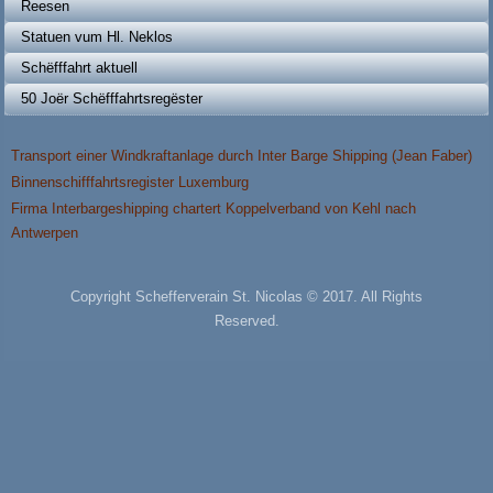
Reesen
Statuen vum Hl. Neklos
Schëfffahrt aktuell
50 Joër Schëfffahrtsregëster
Transport einer Windkraftanlage durch Inter Barge Shipping (Jean Faber)
Binnenschifffahrtsregister Luxemburg
Firma Interbargeshipping chartert Koppelverband von Kehl nach
Antwerpen
Copyright Schefferverain St. Nicolas © 2017. All Rights
Reserved.