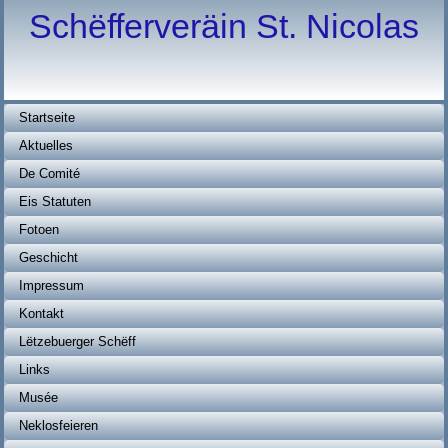
Schëfferveräin St. Nicolas
Startseite
Aktuelles
De Comité
Eis Statuten
Fotoen
Geschicht
Impressum
Kontakt
Lëtzebuerger Schëff
Links
Musée
Neklosfeieren